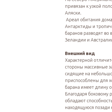
привязан к узкой пол
Аляски.
Ареал обитания дома
Антарктиды и тропич
баранов разводят во 
Зеландии и Австрали
Внешний вид
Характерной отличит
стороны массивные з
сидящие на небольшо
приспособлены для хо
барана имеет длину от
Благодаря боковому 
обладают способност
находящуюся позади н