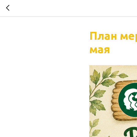
План ме
мая