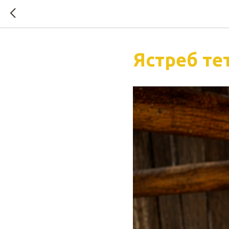
Ястреб те