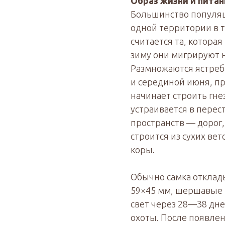
Образ жизни и пита
Большинство популяц
одной территории в 
считается та, котора
зиму они мигрируют н
Размножаются ястребы
и серединой июня, п
начинает строить гне
устраивается в перес
пространств — дорог, 
строится из сухих ве
коры.
Обычно самка отклад
59×45 мм, шершавые 
свет через 28—38 дне
охоты. После появлен